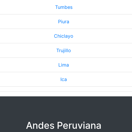
Tumbes
Piura
Chiclayo
Trujillo
Lima
Ica
Andes Peruviana