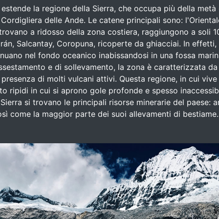
stende la regione della Sierra, che occupa più della metà de
Cordigliera delle Ande. Le catene principali sono: l'Orientale
trovano a ridosso della zona costiera, raggiungono a soli 1
án, Salcantay, Coropuna, ricoperte da ghiacciai. In effetti
inuano nel fondo oceanico inabissandosi in una fossa marin
sestamento e di sollevamento, la zona è caratterizzata da 
presenza di molti vulcani attivi. Questa regione, in cui viv
to ripidi in cui si aprono gole profonde e spesso inaccessib
Sierra si trovano le principali risorse minerarie del paese:
osì come la maggior parte dei suoi allevamenti di bestiame.