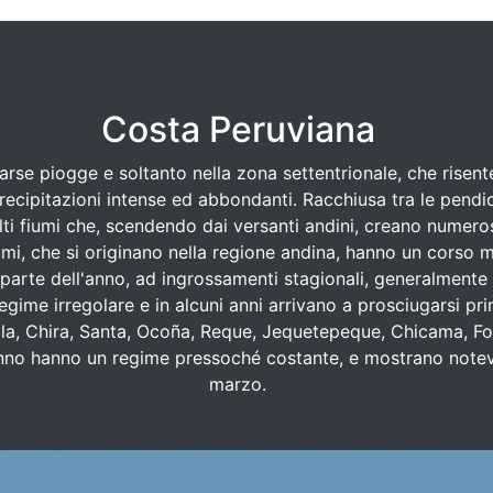
Costa Peruviana
rse piogge e soltanto nella zona settentrionale, che risent
precipitazioni intense ed abbondanti. Racchiusa tra le pendi
ti fiumi che, scendendo dai versanti andini, creano numerose
fiumi, che si originano nella regione andina, hanno un corso 
parte dell'anno, ad ingrossamenti stagionali, generalmente d'
ime irregolare e in alcuni anni arrivano a prosciugarsi prima
illa, Chira, Santa, Ocoña, Reque, Jequetepeque, Chicama, Fo
nno hanno un regime pressoché costante, e mostrano notevol
marzo.