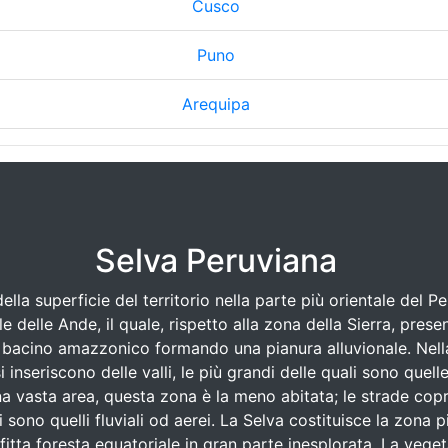
Cusco
Puno
Arequipa
Selva Peruviana
la superficie del territorio nella parte più orientale del Per
e delle Ande, il quale, rispetto alla zona della Sierra, pre
acino amazzonico formando una pianura alluvionale. Nella Se
i inseriscono delle valli, le più grandi delle quali sono quel
asta area, questa zona è la meno abitata; le strade copron
 sono quelli fluviali od aerei. La Selva costituisce la zona 
fitta foresta equatoriale in gran parte inesplorata. La veg